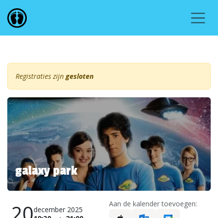
Overslaan naar inhoud
Registraties zijn
gesloten
galaxy park
Aan de kalender toevoegen:
20
december 2025