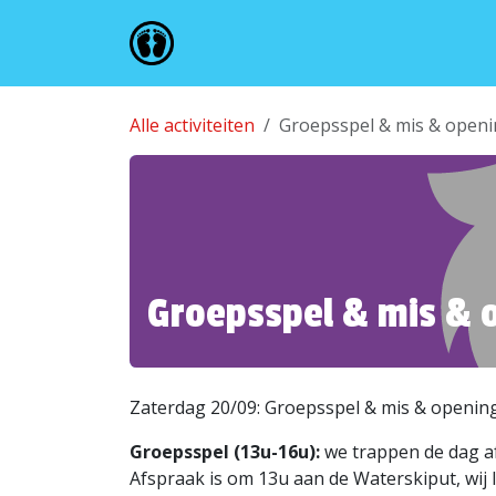
Overslaan naar inhoud
HOME
TAKKEN
ONZ
Alle activiteiten
Groepsspel & mis & open
Groepsspel & mis & 
Zaterdag 20/09: Groepssp
Groepsspel (13u-16u):
we trappen de dag af
Afspraak is om 13u aan de Waterskiput, wij 