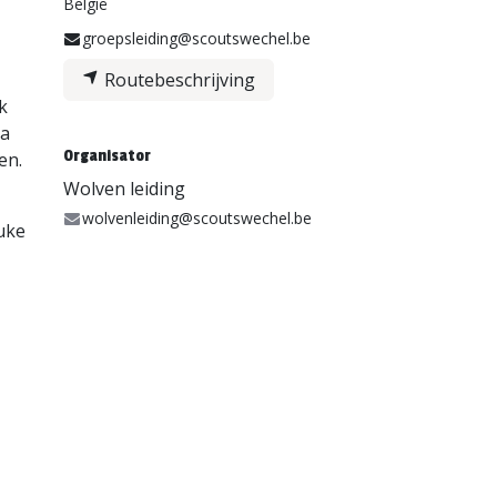
België
groepsleiding@scoutswechel.be
Routebeschrijving
k
Na
Organisator
en.
Wolven leiding
wolvenleiding@scoutswechel.be
euke