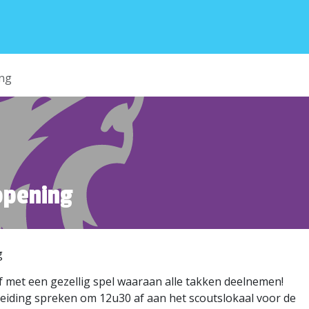
E GROEP
INSCHRIJVEN
VERHUUR
CONT
ing
opening
el & mis & opening
 met een gezellig spel waaraan alle takken deelnemen!
leiding spreken om 12u30 af aan het scoutslokaal voor de